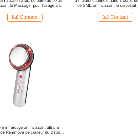
e l'ultrason SME de perte de poids
3 multifonctionnels dans 1 corps de
sant le Massager pour l'usage à la
de SME amincissant le dispositif 
maison
femmes
Contact
Contact
re infrarouge amincissant ultra la
 de Remmove de couleur du dispositif
6