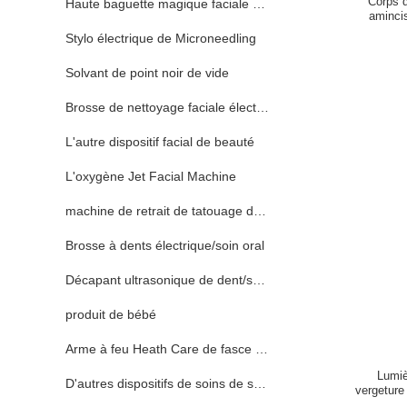
Corps d
Haute baguette magique faciale de Fequrency
amincis
Stylo électrique de Microneedling
Solvant de point noir de vide
Brosse de nettoyage faciale électrique
L'autre dispositif facial de beauté
L'oxygène Jet Facial Machine
machine de retrait de tatouage de laser
Brosse à dents électrique/soin oral
Décapant ultrasonique de dent/soin oral
produit de bébé
Arme à feu Heath Care de fasce de muscle
Lumiè
D'autres dispositifs de soins de santé
vergeture