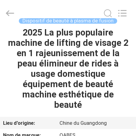
beauté
à
plasma
de
fusion
Dispositif de beauté à plasma de fusion
Supplier.
Copyright
©
2025 La plus populaire
MAISON
2021
-
machine de lifting de visage 2
2025
Zhuhai
Oabes
PRODUITS
en 1 rajeunissement de la
Technology
Co.,
Ltd..
peau élimineur de rides à
All
Rights
AU
usage domestique
Reserved.
Developed
SUJET
by
équipement de beauté
ECER
DE
machine esthétique de
NOUS
beauté
VISITE
Lieu d'origine:
Chine du Guangdong
D'USINE
Nom de marque:
OABES