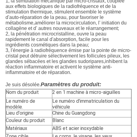
1, la stimulation mécanique par micro-cristaux, couplée
aux effets biologiques de la radiofréquence et de la
stimulation thermique, stimulent ensemble le système
d'auto-réparation de la peau, pour favoriser le
métabolisme,améliorer la microcirculation, l' initiation du
collagène et d' autres nouveaux et le réarrangement;
2, la pénétration microcristalline, ouvre la peau
rapidement le canal d'absorption, facile pour les
ingrédients cosmétiques dans la peau;
3, l'énergie à radiofréquence émise par la pointe de micro-
cristal peut détruire sélectivement les follicules pileux, les
glandes sébacées et les glandes sudoripares,inhibent la
réaction inflammatoire et activent le système anti-
inflammatoire et de réparation.
Paramètres du produit:
Je suis désolée.
Nom du produit
2 en 1 machine à micro-aiguilles
Le numéro de
Le numéro d'immatriculation du
modèle.
véhicule
Lieu d'origine
Chine du Guangdong
Couleur du produit
Blanc
Matériaux
ABS et acier inoxydable
Zone cible
Le corps, le visage, les yeux