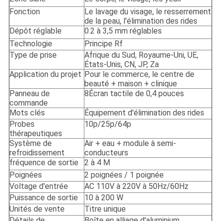
Fonction
Le lavage du visage, le resserrement
de la peau, l'élimination des rides
Dépôt réglable
0.2 à 3,5 mm réglables
Technologie
Principe Rf
Type de prise
Afrique du Sud, Royaume-Uni, UE,
États-Unis, CN, JP, Za
Application du projet
Pour le commerce, le centre de
beauté + maison + clinique
Panneau de
8Écran tactile de 0,4 pouces
commande
Mots clés
Équipement d'élimination des rides
Probes
10p/25p/64p
thérapeutiques
Système de
Air + eau + module à semi-
refroidissement
conducteurs
fréquence de sortie
2 à 4 M
Poignées
2 poignées / 1 poignée
Voltage d'entrée
AC 110V à 220V à 50Hz/60Hz
Puissance de sortie
10 à 200 W
Unités de vente
Titre unique
Détails de
Boîte en alliage d'aluminium