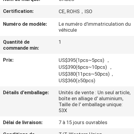
Certification:
CE, ROHS，ISO
CONTRÔLE
DE
Numéro de modèle:
Le numéro d'immatriculation du
véhicule
QUALITÉ
Quantité de
1
commande min:
CONTACTEZ-
Prix:
US$395(1pcs~5pcs) ，
NOUS
US$390(6pcs~10pcs) ，
US$380(11pcs~50pcs)，
US$360(≥50pcs)
DEMANDEZ
UNE
Détails d'emballage:
Unités de vente : Un seul article,
boîte en alliage d' aluminium,
CITATION
Taille de l' emballage unique:
53X
PLAN
Délai de livraison:
7 à 15 jours ouvrables
DU